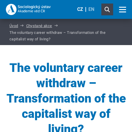
CZ
EN
Úvod
Chystané akce
The voluntary career withdraw – Transformation of the
capitalist way of living?
The voluntary career
withdraw –
Transformation of the
capitalist way of
living?