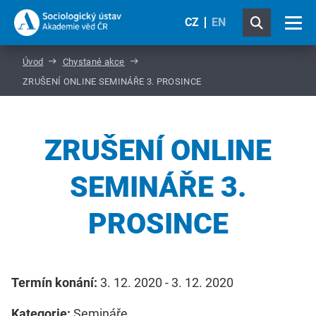
CZ
EN
Úvod
Chystané akce
ZRUŠENÍ ONLINE SEMINÁŘE 3. PROSINCE
ZRUŠENÍ ONLINE
SEMINÁŘE 3.
PROSINCE
Termín konání:
3. 12. 2020 - 3. 12. 2020
Kategorie:
Semináře