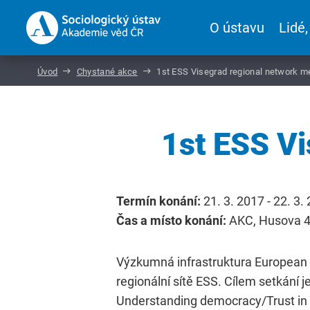
O ústavu
Lidé,
Úvod
Chystané akce
1st ESS Visegrad regional network m
1st ESS Vi
Termín konání:
21. 3. 2017 - 22. 3.
Čas a místo konání:
AKC, Husova 4a
Výzkumná infrastruktura European 
regionální sítě ESS. Cílem setkání
Understanding democracy/Trust in i