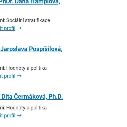
 PhDr. Dana Hamplová,
í: Sociální stratifikace
t profil
 Jaroslava Pospíšilová,
í: Hodnoty a politika
t profil
 Dita Čermáková, Ph.D.
í: Hodnoty a politika
t profil