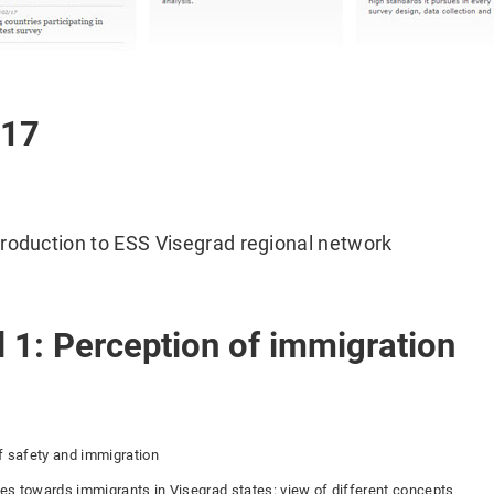
017
roduction to ESS Visegrad regional network
 1: Perception of immigration
f safety and immigration
des towards immigrants in Visegrad states: view of different concepts