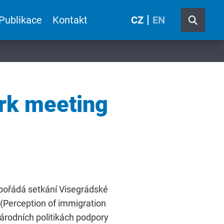
Publikace
Kontakt
CZ
EN
ork meeting
pořádá setkání Visegrádské
 (Perception of immigration
národních politikách podpory