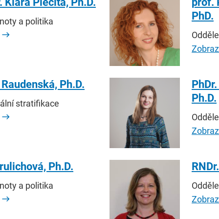
 Klára Plecitá, Ph.D.
prof.
PhD.
oty a politika
Oddělen
Zobrazi
 Raudenská, Ph.D.
PhDr.
Ph.D.
ální stratifikace
Oddělen
Zobrazi
rulichová, Ph.D.
RNDr.
oty a politika
Oddělen
Zobrazi