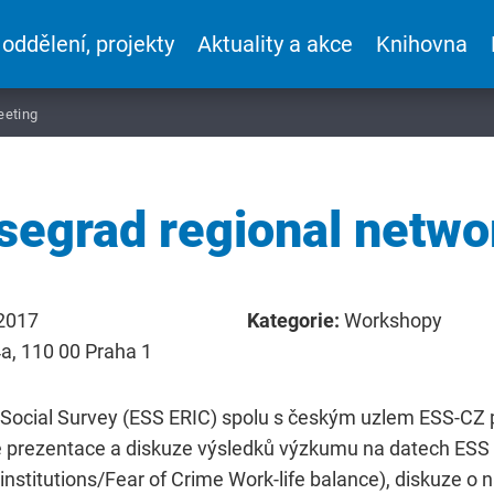
 oddělení, projekty
Aktuality a akce
Knihovna
eeting
segrad regional netw
 2017
Kategorie:
Workshopy
, 110 00 Praha 1
Social Survey (ESS ERIC) spolu s českým uzlem ESS-CZ 
 je prezentace a diskuze výsledků výzkumu na datech ESS
nstitutions/Fear of Crime Work-life balance), diskuze o 