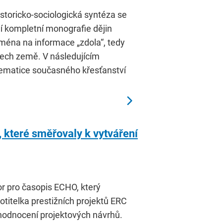
istoricko-sociologická syntéza se
 kompletní monografie dějin
ména na informace „zdola“, tedy
tech země. V následujícím
blematice současného křesťanství
, které směřovaly k vytváření
r pro časopis ECHO, který
itelka prestižních projektů ERC
hodnocení projektových návrhů.