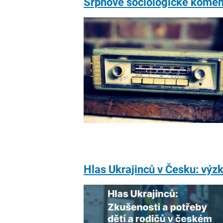
Srpnové sociologické komen
Hlas Ukrajinců v Česku: výz