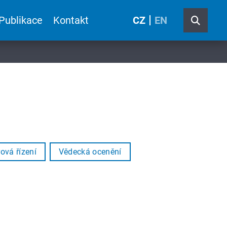
Publikace
Kontakt
CZ
EN
ová řízení
Vědecká ocenění