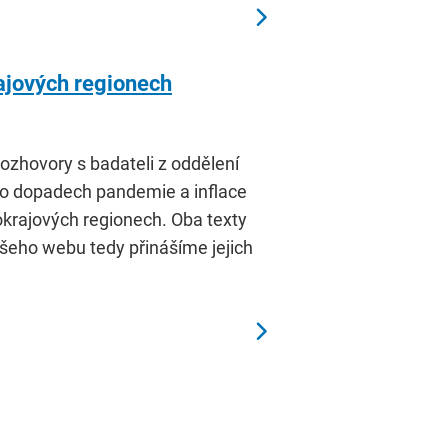
rajových regionech
ozhovory s badateli z oddělení
u o dopadech pandemie a inflace
okrajových regionech. Oba texty
ašeho webu tedy přinášíme jejich