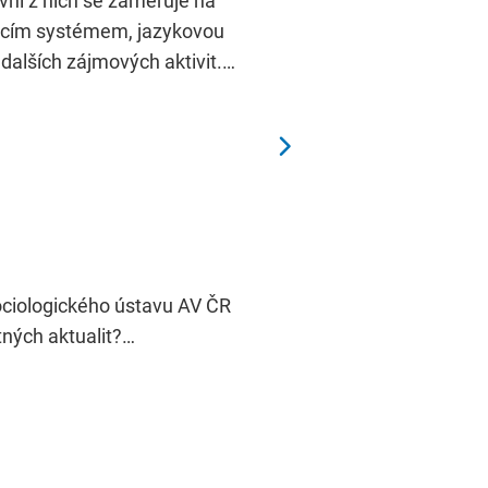
rvní z nich se zaměřuje na
vacím systémem, jazykovou
 dalších zájmových aktivit.…
ociologického ústavu AV ČR
tných aktualit?…