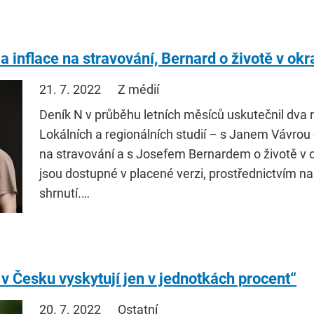
inflace na stravování, Bernard o životě v ok
21. 7. 2022
Z médií
Deník N v průběhu letních měsíců uskutečnil dva r
Lokálních a regionálních studií – s Janem Vávro
na stravování a s Josefem Bernardem o životě v 
jsou dostupné v placené verzi, prostřednictvím n
shrnutí.…
 v Česku vyskytují jen v jednotkách procent“
20. 7. 2022
Ostatní