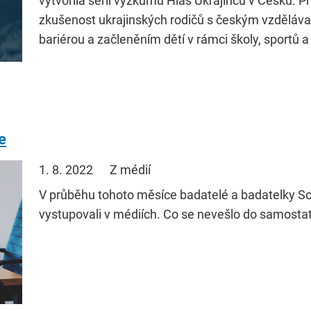
vytvořila sérii výzkumů Hlas Ukrajinců v Česku. P
zkušenost ukrajinských rodičů s českým vzdělá
bariérou a začleněním dětí v rámci školy, sportů a
e
1. 8. 2022
Z médií
V průběhu tohoto měsíce badatelé a badatelky S
vystupovali v médiích. Co se nevešlo do samosta