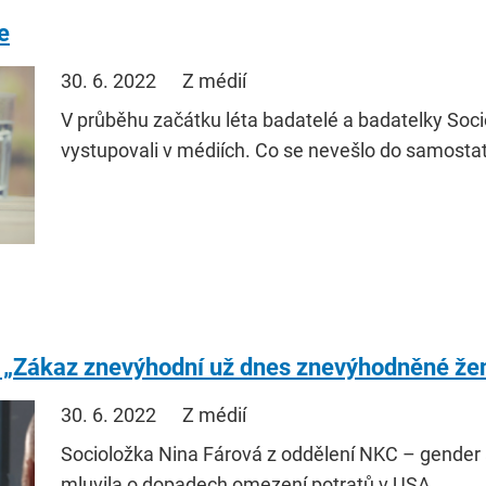
e
30. 6. 2022
Z médií
V průběhu začátku léta badatelé a badatelky Soc
vystupovali v médiích. Co se nevešlo do samosta
: „Zákaz znevýhodní už dnes znevýhodněné že
30. 6. 2022
Z médií
Socioložka Nina Fárová z oddělení NKC – gender
mluvila o dopadech omezení potratů v USA.…