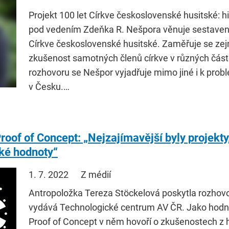
Projekt 100 let Církve československé husitské: h
pod vedením Zdeňka R. Nešpora věnuje sestavení
Církve československé husitské. Zaměřuje se zej
zkušenost samotných členů církve v různých čás
rozhovoru se Nešpor vyjadřuje mimo jiné i k pro
v Česku.…
oof of Concept: „Nejzajímavější byly projekty
ké hodnoty“
1. 7. 2022
Z médií
Antropoložka Tereza Stöckelová poskytla rozhovo
vydává Technologické centrum AV ČR. Jako hodnot
Proof of Concept v něm hovoří o zkušenostech z 