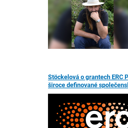
Stöckelová o grantech ERC Pr
široce definované společens