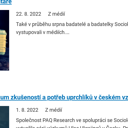
táře
22. 8. 2022
Z médií
Také v průběhu srpna badatelé a badatelky Soci
vystupovali v médiích.…
kum zkušeností a potřeb uprchlíků v českém v
1. 8. 2022
Z médií
Společnost PAQ Research ve spolupráci se Soci