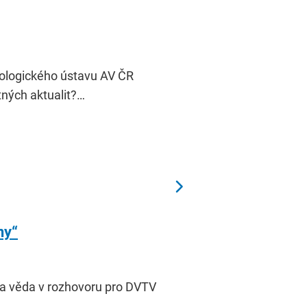
iologického ústavu AV ČR
tných aktualit?…
ny“
 a věda v rozhovoru pro DVTV