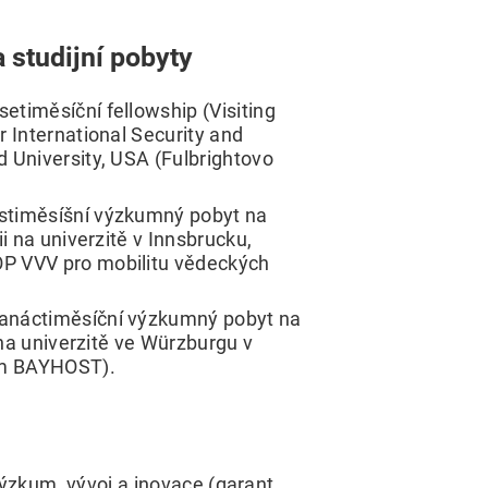
 studijní pobyty
etiměsíční fellowship (Visiting
r International Security and
d University, USA (Fulbrightovo
stiměsíšní výzkumný pobyt na
ii na univerzitě v Innsbrucku,
P VVV pro mobilitu vědeckých
anáctiměsíční výzkumný pobyt na
i na univerzitě ve Würzburgu v
m BAYHOST).
ýzkum, vývoj a inovace (garant