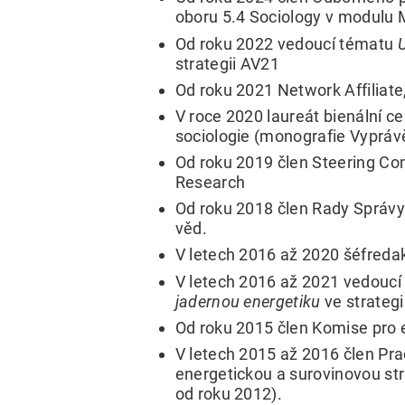
oboru 5.4 Sociology v modulu 
Od roku 2022 vedoucí tématu
U
strategii AV21
Od roku 2021 Network Affiliate,
V roce 2020 laureát bienální ce
sociologie (monografie Vyprávěn
Od roku 2019 člen Steering Co
Research
Od roku 2018 člen Rady Správy
věd.
V letech 2016 až 2020 šéfreda
V letech 2016 až 2021 vedouc
jadernou energetiku
ve strategi
Od roku 2015 člen Komise pro 
V letech 2015 až 2016 člen Pra
energetickou a surovinovou str
od roku 2012).