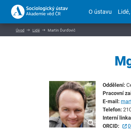
O ústavu
Lidé,
Úvod
Lidé
Martin Ďurďovič
Mg
Oddělení:
C
Pracovní za
E-mail:
mart
Telefon:
210
Interní link
ORCID:
0