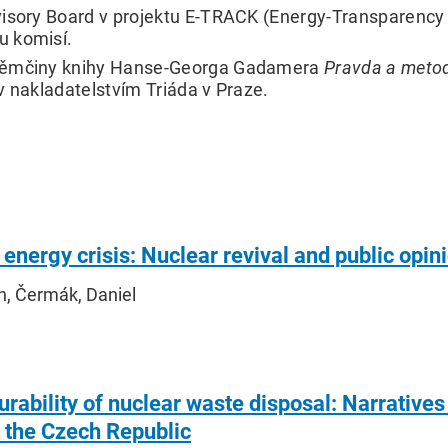
visory Board v projektu E-TRACK (Energy-Transparency 
u komisí.
 němčiny knihy Hanse-Georga Gadamera
Pravda a meto
v nakladatelstvím Triáda v Praze.
 energy crisis: Nuclear revival and public opin
n, Čermák, Daniel
ability of nuclear waste disposal: Narratives 
 the Czech Republic