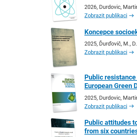
2026, Durdovic, Marti
Zobrazit publikaci
Koncepce socioek
2025, Ďurďovič, M., 
Zobrazit publikaci
Public resistance
European Green D
2025, Durdovic, Marti
Zobrazit publikaci
Public attitudes 
from six countrie