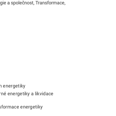
ogie a společnost, Transformace,
m energetiky
rné energetiky a likvidace
nsformace energetiky