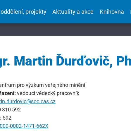
 oddělení, projekty
Aktuality a akce
Knihovna
r. Martin Ďurďovič, Ph
entrum pro výzkum veřejného mínění
řazení:
vedoucí vědecký pracovník
in.durdovic@soc.cas.cz
 310 592
a:
592
000-0002-1471-662X