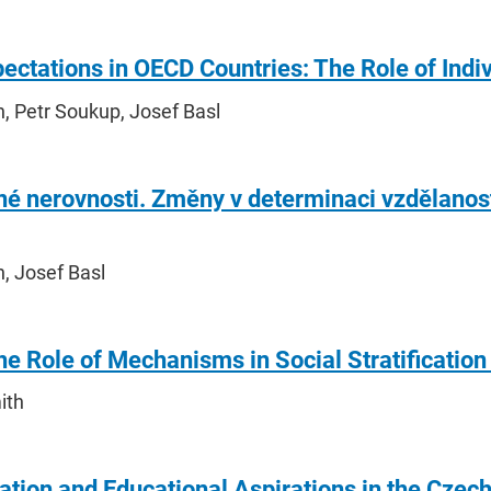
ectations in OECD Countries: The Role of Indiv
h, Petr Soukup, Josef Basl
é nerovnosti. Změny v determinaci vzdělanost
h, Josef Basl
e Role of Mechanisms in Social Stratificatio
ith
tion and Educational Aspirations in the Czech