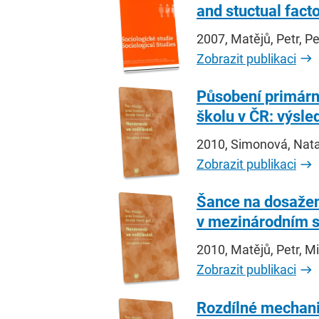
and stuctual fact
2007, Matějů, Petr, P
Zobrazit publikaci
Působení primárn
školu v ČR: výsl
2010, Simonová, Nata
Zobrazit publikaci
Šance na dosažen
v mezinárodním s
2010, Matějů, Petr, M
Zobrazit publikaci
Rozdílné mechani