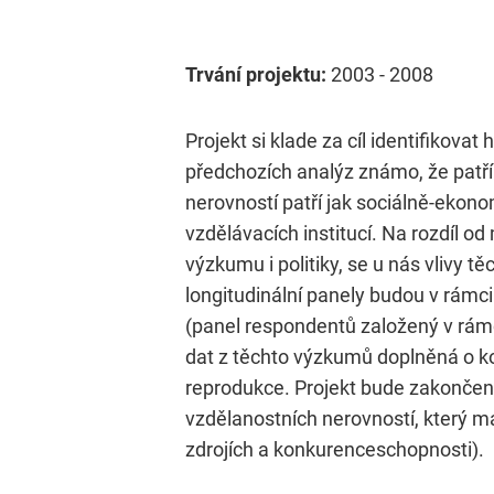
Trvání projektu:
2003 - 2008
Projekt si klade za cíl identifikovat
předchozích analýz známo, že patří
nerovností patří jak sociálně-ekon
vzdělávacích institucí. Na rozdíl o
výzkumu i politiky, se u nás vlivy t
longitudinální panely budou v rámc
(panel respondentů založený v rámc
dat z těchto výzkumů doplněná o k
reprodukce. Projekt bude zakončen 
vzdělanostních nerovností, který m
zdrojích a konkurenceschopnosti).