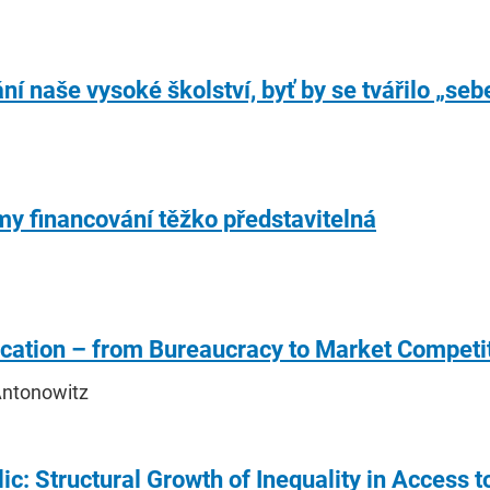
ní naše vysoké školství, byť by se tvářilo „se
y financování těžko představitelná
cation – from Bureaucracy to Market Competi
Antonowitz
c: Structural Growth of Inequality in Access 