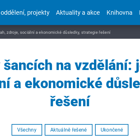
 oddělení, projekty
Aktuality a akce
Knihovna
sah, zdroje, sociální a ekonomické důsledky, strategie řešení
 šancích na vzdělání: j
lní a ekonomické důsle
řešení
Všechny
Aktuálně řešené
Ukončené