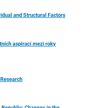
idual and Structural Factors
ních aspirací mezi roky
n Research
 Republic: Changes in the