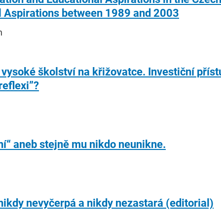
al Aspirations between 1989 and 2003
h
ysoké školství na křižovatce. Investiční příst
reflexi”?
í“ aneb stejně mu nikdo neunikne.
ikdy nevyčerpá a nikdy nezastará (editorial)