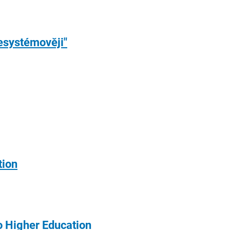
besystémověji"
tion
to Higher Education