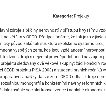
Kategorie:
Projekty
 hlavní zdroje a příčiny nerovností v přístupu k vyššímu vzd
 k největším v OECD. Předpokládáme, že tak jako v jinýc
omický původ žáků tak struktura školského systému určuj
d mnoha vyspělých zemí, kde jsou vzdělanostní nerovnosti j
ěchto dvou zdrojů s největší pravděpodobností navzájem po
i projektu sledovány dvě věkové skupiny: žáci končící v 
i OECD projektu PISA 2003) a studenti prvních ročníků v
omparativní analýzy dat ze zemí OECD odhalí zdroje nero
rozsáhlou monografií a konkrétními návrhy reformních k
á dalekosáhlé sociální konsekvence i neblahé ekonomické