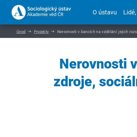
O ústavu
Lidé,
Úvod
Projekty
Nerovnosti v šancích na vzdělání: jejich roz
Nerovnosti v
zdroje, sociá