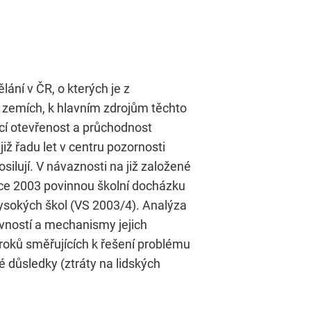
ělání v ČR, o kterých je z
h zemích, k hlavním zdrojům těchto
ící otevřenost a průchodnost
iž řadu let v centru pozornosti
silují. V návaznosti na již založené
roce 2003 povinnou školní docházku
ysokých škol (VS 2003/4). Analýza
vností a mechanismy jejich
roků směřujících k řešení problému
 důsledky (ztráty na lidských