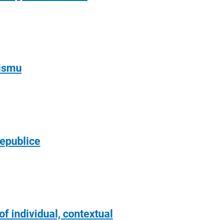
lismu
republice
f individual, contextual