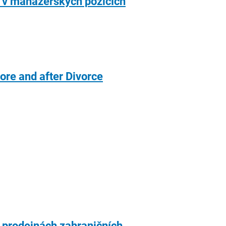
ů v manažerských pozicích
ore and after Divorce
v prodejnách zahraničních