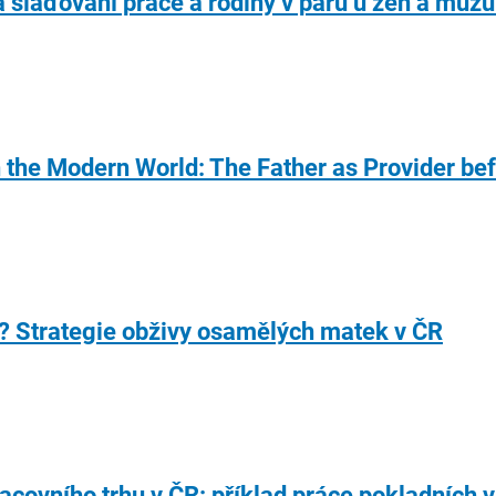
a slaďování práce a rodiny v páru u žen a muž
n the Modern World: The Father as Provider bef
í? Strategie obživy osamělých matek v ČR
covního trhu v ČR: příklad práce pokladních 