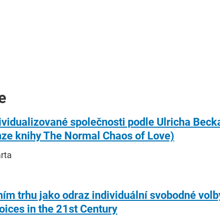
e
ividualizované společnosti podle Ulricha Beck
ze knihy The Normal Chaos of Love)
rta
ím trhu jako odraz individuální svobodné vol
oices in the 21st Century