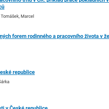
ců
, Tomášek, Marcel
ných forem rodinného a pracovního života v 
České republice
Šárka
ti v České republice