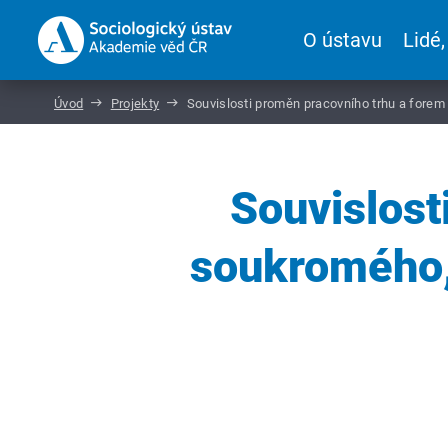
O ústavu
Lidé,
Úvod
Projekty
Souvislosti proměn pracovního trhu a forem
Souvislost
soukromého, 