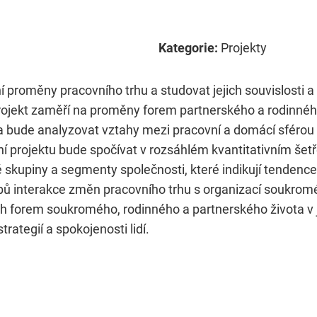
Kategorie:
Projekty
vní proměny pracovního trhu a studovat jejich souvislost
rojekt zaměří na proměny forem partnerského a rodinného 
lů a bude analyzovat vztahy mezi pracovní a domácí sférou
í projektu bude spočívat v rozsáhlém kvantitativním šetře
skupiny a segmenty společnosti, které indikují tendence 
sobů interakce změn pracovního trhu s organizací soukrom
 forem soukromého, rodinného a partnerského života v 
rategií a spokojenosti lidí.