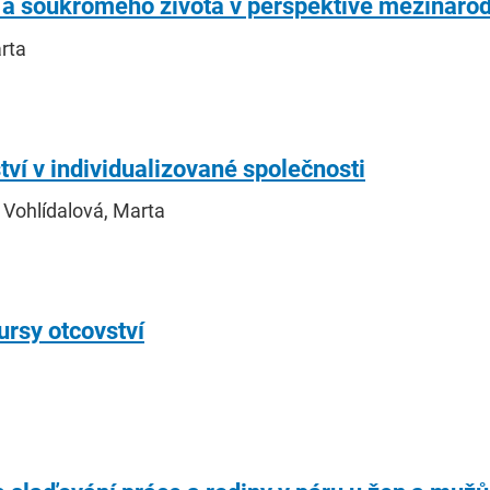
 a soukromého života v perspektivě mezinárod
rta
tví v individualizované společnosti
 Vohlídalová, Marta
ursy otcovství