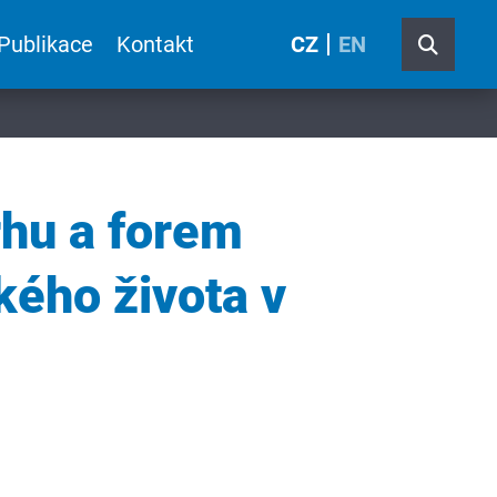
Publikace
Kontakt
CZ
EN
rhu a forem
kého života v