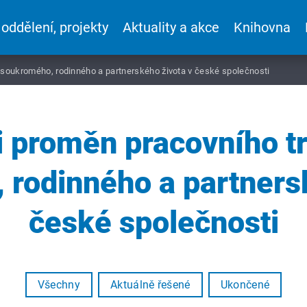
 oddělení, projekty
Aktuality a akce
Knihovna
 soukromého, rodinného a partnerského života v české společnosti
i proměn pracovního t
rodinného a partners
české společnosti
Všechny
Aktuálně řešené
Ukončené