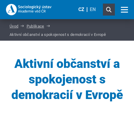
CZ
EN
Úvod
Publikace
Aktivní občanství a spokojenost s demokracií v Evropě
Aktivní občanství a
spokojenost s
demokracií v Evropě