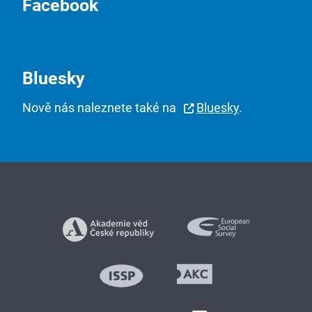
Facebook
Bluesky
Nově nás naleznete také na
Bluesky
.