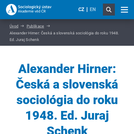
CZ
EN
Úvod
Publikace
Alexander Hirner: Česká a slovenská sociológia do roku 1948.
Ed. Juraj Schenk
Alexander Hirner:
Česká a slovenská
sociológia do roku
1948. Ed. Juraj
Schenk