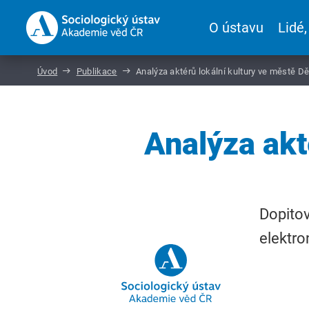
O ústavu
Lidé,
Úvod
Publikace
Analýza aktérů lokální kultury ve městě D
Analýza akt
Dopitov
elektro