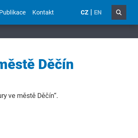
Publikace
Kontakt
CZ
EN
 městě Děčín
ury ve městě Děčín“.