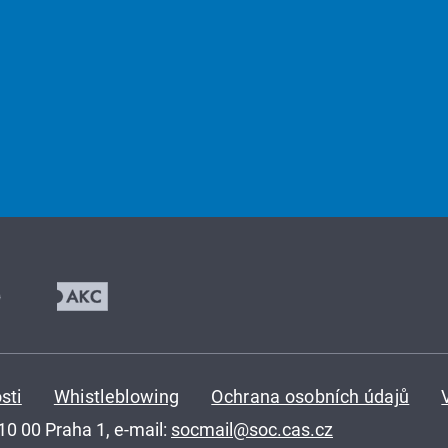
sti
Whistleblowing
Ochrana osobních údajů
110 00 Praha 1, e-mail:
socmail@soc.cas.cz