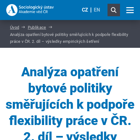
CZ
EN
Úvod
Publikace
Analýza opatření bytové politiky směřujících k podpoře flexibility
práce v ČR. 2. díl – výsledky empirických šetření
Analýza opatření
bytové politiky
směřujících k podpoře
flexibility práce v ČR.
2. díl – výsledky