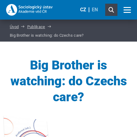
CZ
EN
Úvod
Publikace
Big Brother is watching: do Czechs care?
Big Brother is
watching: do Czechs
care?