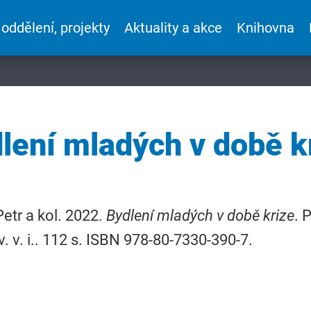
 oddělení, projekty
Aktuality a akce
Knihovna
lení mladých v době k
Petr a kol. 2022.
Bydlení mladých v době krize
. 
v. v. i.. 112 s. ISBN 978-80-7330-390-7.