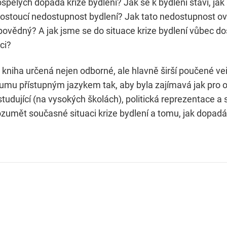
pělých dopadá krize bydlení? Jak se k bydlení staví, jak si
ostoucí nedostupnost bydlení? Jak tato nedostupnost ovl
ovědný? A jak jsme se do situace krize bydlení vůbec dost
ci?
kniha určená nejen odborné, ale hlavně širší poučené veř
umu přístupným jazykem tak, aby byla zajímavá jak pro o
studující (na vysokých školách), politická reprezentace a
rozumět současné situaci krize bydlení a tomu, jak dopadá 