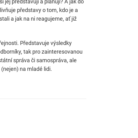
 jej představují a plánují? A jak do
ivňuje představy o tom, kdo je a
ali a jak na ni reagujeme, ať již
ejnosti. Představuje výsledky
dborníky, tak pro zainteresovanou
 státní správa či samospráva, ale
(nejen) na mladé lidi.