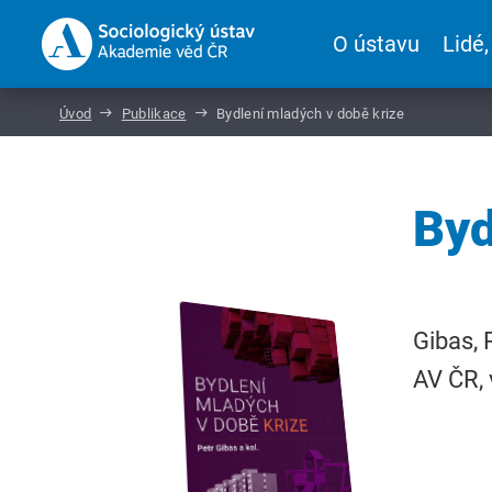
O ústavu
Lidé,
Úvod
Publikace
Bydlení mladých v době krize
Byd
Gibas, 
AV ČR, 