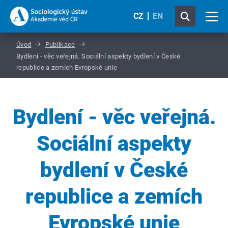
CZ
EN
Úvod
Publikace
Bydlení - věc veřejná. Sociální aspekty bydlení v České
republice a zemích Evropské unie
Bydlení - věc veřejná.
Sociální aspekty
bydlení v České
republice a zemích
Evropské unie