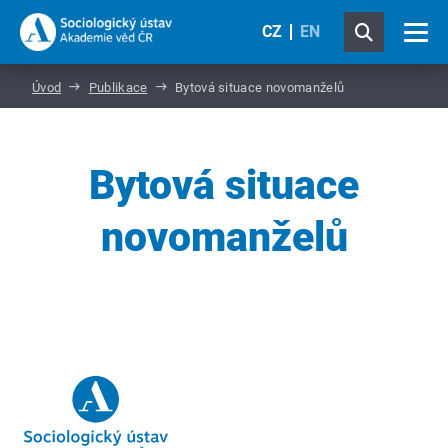
CZ
EN
Úvod
Publikace
Bytová situace novomanželů
Bytová situace
novomanželů