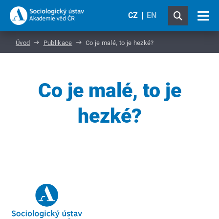
CZ
EN
Úvod
Publikace
Co je malé, to je hezké?
Co je malé, to je
hezké?