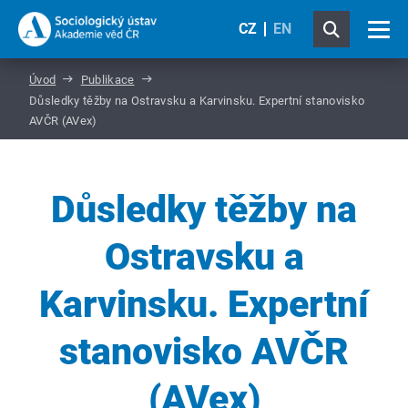
CZ
EN
Úvod
Publikace
Důsledky těžby na Ostravsku a Karvinsku. Expertní stanovisko
AVČR (AVex)
Důsledky těžby na
Ostravsku a
Karvinsku. Expertní
stanovisko AVČR
(AVex)