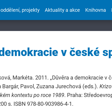
 oddělení, projekty
Aktuality a akce
Knihovna
demokracie v české s
ová, Markéta. 2011. „Důvěra a demokracie v č
n Bargár, Pavol, Zuzana Jurechová (eds.).
Krizo
kém kontextu po roce 1989
. Praha: Středoevro
 200 s. ISBN 978-80-903986-4-1.