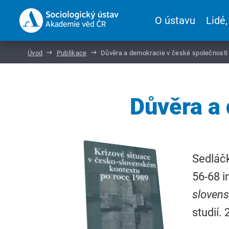
O ústavu
Lidé,
Úvod
Publikace
Důvěra a demokracie v české společnosti
Důvěra a 
Sedláčk
56-68 i
slovens
studií.