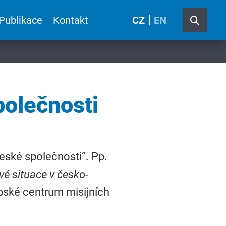
Publikace
Kontakt
CZ
EN
polečnosti
eské společnosti“. Pp.
vé situace v česko-
pské centrum misijních