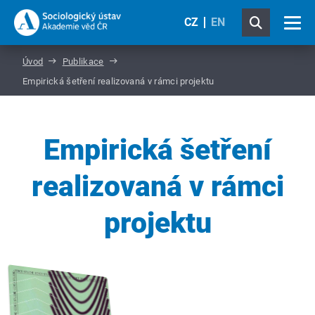
CZ
EN
Úvod
Publikace
Empirická šetření realizovaná v rámci projektu
Empirická šetření
realizovaná v rámci
projektu