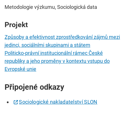
Metodologie výzkumu, Sociologická data
Projekt
Způsoby a efektivnost zprostředkování zájmů mezi
jedinci, sociálními skupinami a státem
Politicko-právní institucionální rámec České
republiky a jeho proměny v kontextu vstupu do
Evropské unie
Připojené odkazy
Sociologické nakladatelství SLON