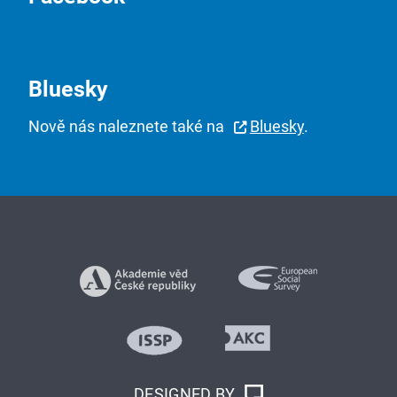
Bluesky
Nově nás naleznete také na
Bluesky
.
DESIGNED BY