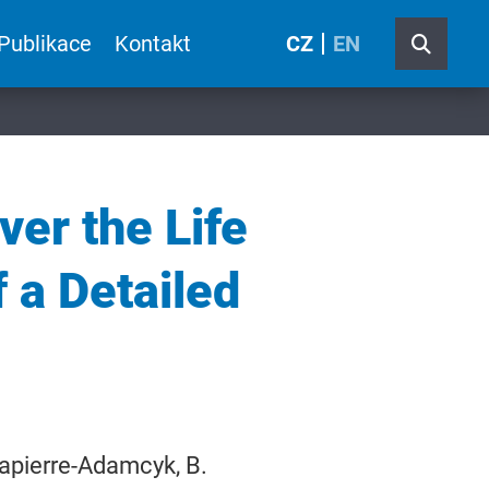
Publikace
Kontakt
CZ
EN
er the Life
 a Detailed
apierre-Adamcyk, B.