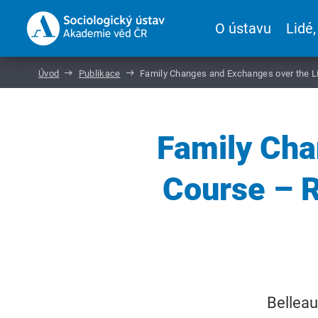
O ústavu
Lidé,
Úvod
Publikace
Family Changes and Exchanges over the Li
Family Cha
Course – R
Belleau