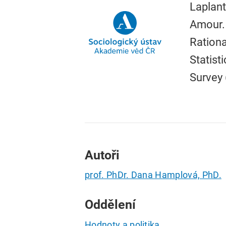
Laplant
Amour. 
Rationa
Statist
Survey 
Autoři
prof. PhDr. Dana Hamplová, PhD.
Oddělení
Hodnoty a politika