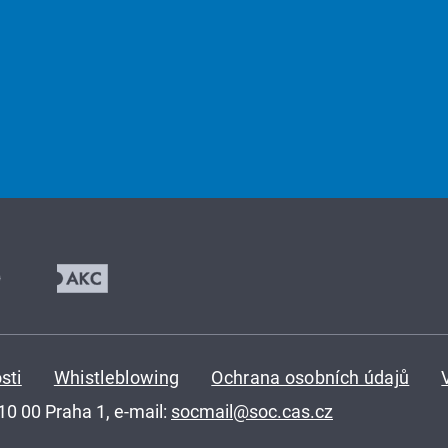
sti
Whistleblowing
Ochrana osobních údajů
110 00 Praha 1, e-mail:
socmail@soc.cas.cz