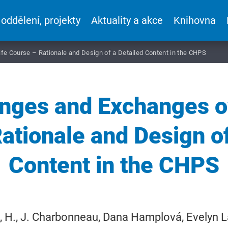
 oddělení, projekty
Aktuality a akce
Knihovna
fe Course – Rationale and Design of a Detailed Content in the CHPS
nges and Exchanges ov
ationale and Design of
Content in the CHPS
, H., J. Charbonneau, Dana Hamplová, Evelyn L