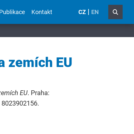
Publikace
Kontakt
CZ
EN
 a zemích EU
 zemích EU
. Praha:
N 8023902156.