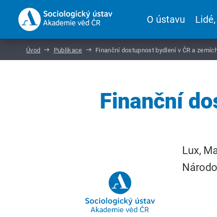
O ústavu
Lidé,
Úvod
Publikace
Finanční dostupnost bydlení v ČR a zemíc
Finanční do
Lux, Ma
Národo