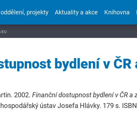
 oddělení, projekty
Aktuality a akce
Knihovna
h EU
stupnost bydlení v ČR
rtin. 2002.
Finanční dostupnost bydlení v ČR a
hospodářský ústav Josefa Hlávky. 179 s. ISB