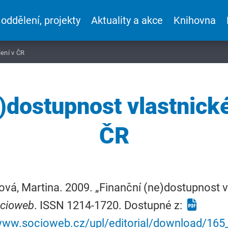
 oddělení, projekty
Aktuality a akce
Knihovna
ení v ČR
)dostupnost vlastnick
ČR
vá, Martina. 2009. „Finanční (ne)dostupnost v
cioweb
. ISSN 1214-1720. Dostupné z:
/www.socioweb.cz/upl/editorial/download/16