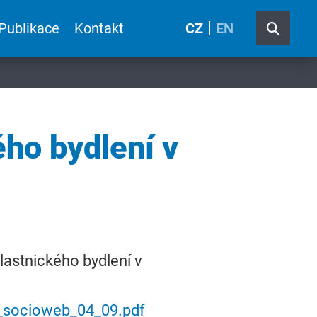
Publikace
Kontakt
CZ
EN
ého bydlení v
lastnického bydlení v
5_socioweb_04_09.pdf