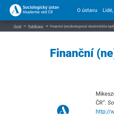
O ústavu
Lidé,
Úvod
Publikace
Finanční (ne)dostupnost vlastnického bydl
Finanční (ne
Mikeszo
ČR“.
So
http:/