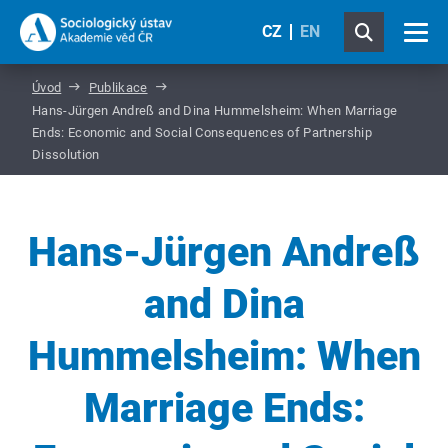
CZ
EN
Úvod
Publikace
Hans-Jürgen Andreß and Dina Hummelsheim: When Marriage
Ends: Economic and Social Consequences of Partnership
Dissolution
Hans-Jürgen Andreß
and Dina
Hummelsheim: When
Marriage Ends: