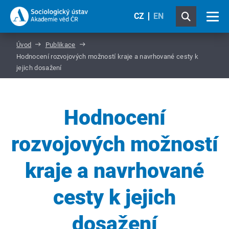
CZ
EN
Úvod
Publikace
Hodnocení rozvojových možností kraje a navrhované cesty k
jejich dosažení
Hodnocení
rozvojových možností
kraje a navrhované
cesty k jejich
dosažení