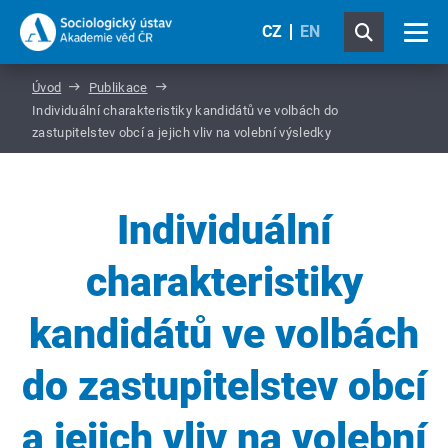
CZ
EN
Úvod
Publikace
Individuální charakteristiky kandidátů ve volbách do
zastupitelstev obcí a jejich vliv na volební výsledky
Individuální
charakteristiky
kandidátů ve volbách
do zastupitelstev obcí
a jejich vliv na volební