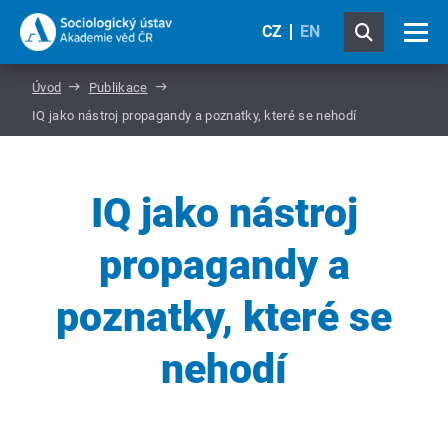
CZ
EN
Úvod
Publikace
IQ jako nástroj propagandy a poznatky, které se nehodí
IQ jako nástroj
propagandy a
poznatky, které se
nehodí