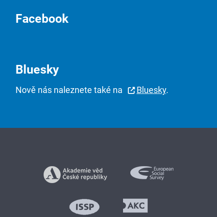
Facebook
Bluesky
Nově nás naleznete také na
Bluesky
.