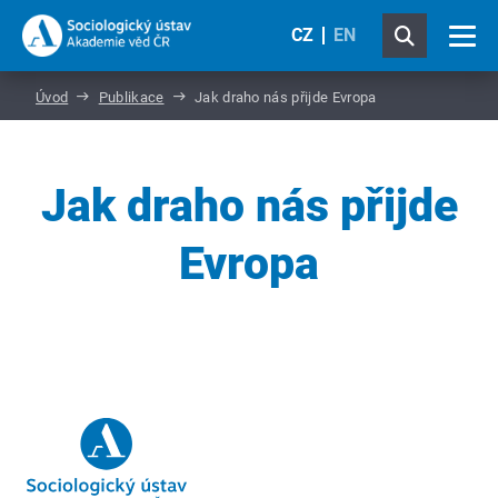
CZ
EN
Úvod
Publikace
Jak draho nás přijde Evropa
Jak draho nás přijde
Evropa