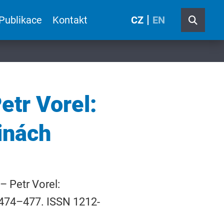
Publikace
Kontakt
CZ
EN
etr Vorel:
inách
– Petr Vorel:
 474–477. ISSN 1212-