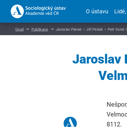
O ústavu
Lidé,
Úvod
Publikace
Jaroslav Pánek – Jiří Pešek – Petr Vorel
Jaroslav 
Velm
Nešpor,
Velmoce
8112.