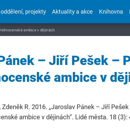
 oddělení, projekty
Aktuality a akce
Knihovna
: Velmocenské ambice v dějinách
Pánek – Jiří Pešek – P
ocenské ambice v děj
 Zdeněk R. 2016. „Jaroslav Pánek – Jiří Pešek 
nské ambice v dějinách“. Lidé města. 18 (3):