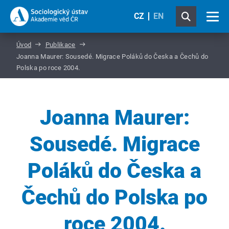
CZ
EN
Úvod
Publikace
Joanna Maurer: Sousedé. Migrace Poláků do Česka a Čechů do
Polska po roce 2004.
Joanna Maurer:
Sousedé. Migrace
Poláků do Česka a
Čechů do Polska po
roce 2004.