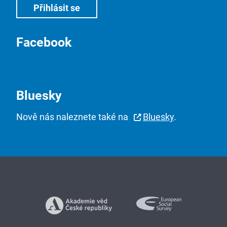
Facebook
Bluesky
Nově nás naleznete také na
Bluesky
.