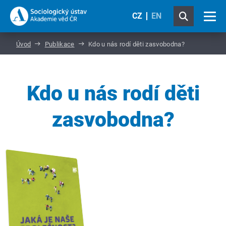
CZ
EN
Úvod
Publikace
Kdo u nás rodí děti zasvobodna?
Kdo u nás rodí děti
zasvobodna?