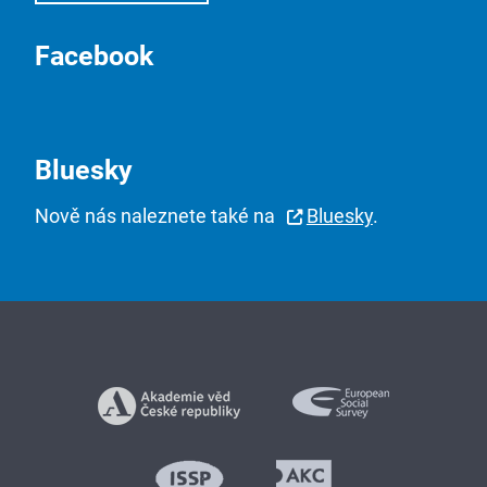
Facebook
Bluesky
Nově nás naleznete také na
Bluesky
.