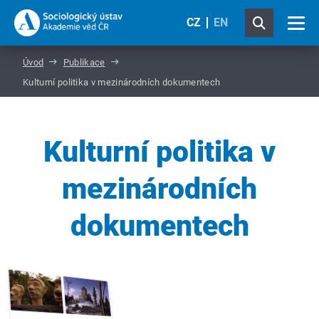
CZ
EN
Úvod
Publikace
Kulturní politika v mezinárodních dokumentech
Kulturní politika v
mezinárodních
dokumentech