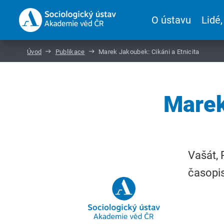
O ústavu
Lidé,
Úvod
Publikace
Marek Jakoubek: Cikáni a Etnicita
Marek
Vašát, 
časopis