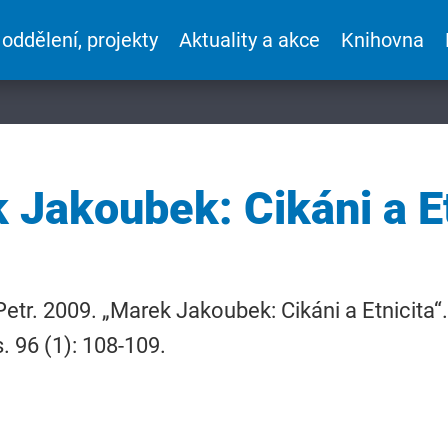
 oddělení, projekty
Aktuality a akce
Knihovna
 Jakoubek: Cikáni a Et
Petr. 2009. „Marek Jakoubek: Cikáni a Etnicita“.
. 96 (1): 108-109.