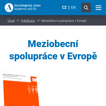
CZ
EN
Úvod
Publikace
Meziobecní spolupráce v Evropě
Meziobecní
spolupráce v Evropě