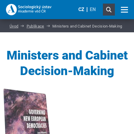
CZ
EN
Úvod
Publikace
Ministers and Cabinet Decision-Making
Ministers and Cabinet
Decision-Making