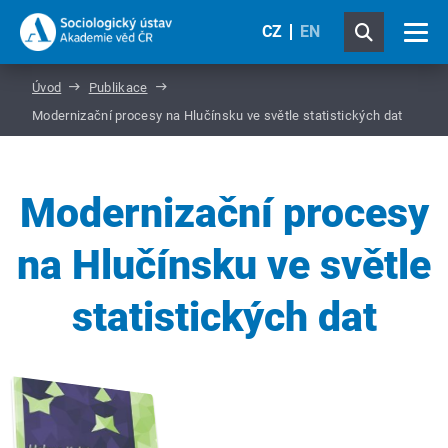
CZ
EN
Úvod
Publikace
Modernizační procesy na Hlučínsku ve světle statistických dat
Modernizační procesy
na Hlučínsku ve světle
statistických dat