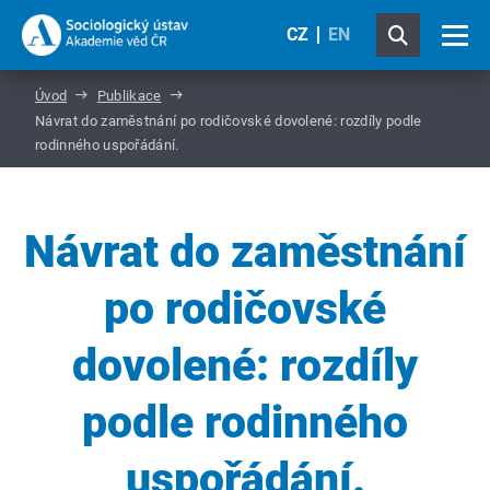
CZ
EN
Úvod
Publikace
Návrat do zaměstnání po rodičovské dovolené: rozdíly podle
rodinného uspořádání.
Návrat do zaměstnání
po rodičovské
dovolené: rozdíly
podle rodinného
uspořádání.