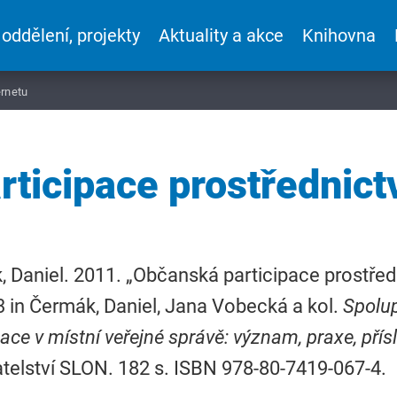
 oddělení, projekty
Aktuality a akce
Knihovna
ernetu
ticipace prostřednict
 Daniel. 2011. „Občanská participace prostředn
 in Čermák, Daniel, Jana Vobecká a kol.
Spolup
pace v místní veřejné správě: význam, praxe, přísl
telství SLON. 182 s. ISBN 978-80-7419-067-4.