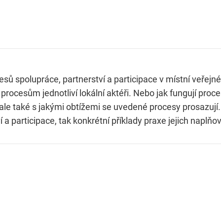
esů spolupráce, partnerství a participace v místní veřej
ocesům jednotliví lokální aktéři. Nebo jak fungují proce
y, ale také s jakými obtížemi se uvedené procesy prosazují
a participace, tak konkrétní příklady praxe jejich naplňo