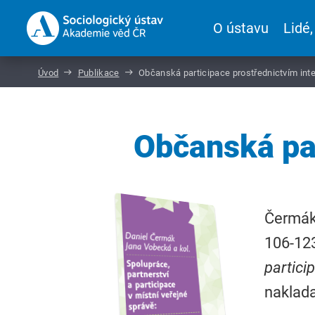
O ústavu
Lidé,
Úvod
Publikace
Občanská participace prostřednictvím int
Občanská par
Čermák,
106-123
partici
naklada