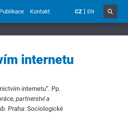
Publikace
Kontakt
CZ
EN
vím internetu
ictvím internetu“. Pp.
ráce, partnerství a
ib
. Praha: Sociologické