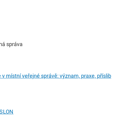
ná správa
 v místní veřejné správě: význam, praxe, příslib
í SLON