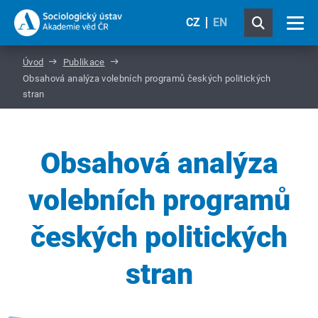
CZ
EN
Úvod
Publikace
Obsahová analýza volebních programů českých politických
stran
Obsahová analýza
volebních programů
českých politických
stran