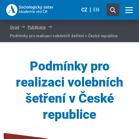
CZ
EN
Úvod
Publikace
Podmínky pro realizaci volebních šetření v České republice
Podmínky pro
realizaci volebních
šetření v České
republice