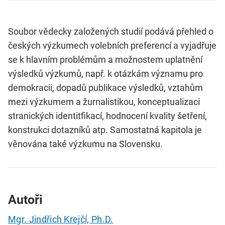
Soubor vědecky založených studií podává přehled o
českých výzkumech volebních preferencí a vyjadřuje
se k hlavním problémům a možnostem uplatnění
výsledků výzkumů, např. k otázkám významu pro
demokracii, dopadů publikace výsledků, vztahům
mezi výzkumem a žurnalistikou, konceptualizaci
stranických identitfikací, hodnocení kvality šetření,
konstrukci dotazníků atp. Samostatná kapitola je
věnována také výzkumu na Slovensku.
Autoři
Mgr. Jindřich Krejčí, Ph.D.