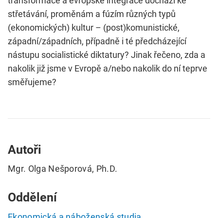
transformace a evropské integrace dochází ke
střetávání, proměnám a fúzím různých typů
(ekonomických) kultur – (post)komunistické,
západní/západních, případně i té předcházející
nástupu socialistické diktatury? Jinak řečeno, zda a
nakolik již jsme v Evropě a/nebo nakolik do ní teprve
směřujeme?
Autoři
Mgr. Olga Nešporová, Ph.D.
Oddělení
Ekonomická a náboženská studia