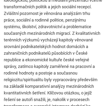
ideologickou, politickou a mediální prezentací včetně
transformačních politik a jejich sociální recepcí.
Zvláštní pozornost je věnována analýzám trhu
práce, sociální a rodinné politice, penzijnímu
systému, školství, zdravotnictví a problematice
současných mezinárodních migrací. Z kvalitativních
terénních výzkumů vycházejí kapitoly věnované
srovnání podnikatelských hodnot domácích a
zahraničních podnikatelů působících v České
republice a ekonomické kultuře české veřejné
správy, zatímco kapitoly zaměřené na pracovní a
rodinné hodnoty a postoje a současnou
religiozitu/spiritualitu byly vypracovány především
na základě komparativní analýzy mezinárodních
kvantitativních šetření. Klíčovou otázkou, o jejíž
řešení se autoři snažili, je, nakolik v procesech