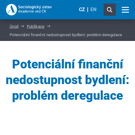
CZ
EN
Úvod
Publikace
Potenciální finanční nedostupnost bydlení: problém deregulace
Potenciální finanční
nedostupnost bydlení:
problém deregulace