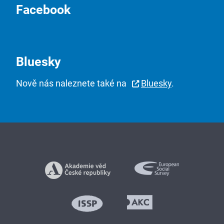
Facebook
Bluesky
Nově nás naleznete také na
Bluesky
.