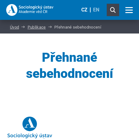
CZ
EN
Úvod
Publikace
Přehnané sebehodnocení
Přehnané
sebehodnocení