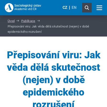
CZ
EN
Úvod
Publikace
Přepisování viru: Jak věda dělá skutečnost (nejen) v době
epidemického rozrušení
Přepisování viru: Jak
věda dělá skutečnost
(nejen) v době
epidemického
rozrušení