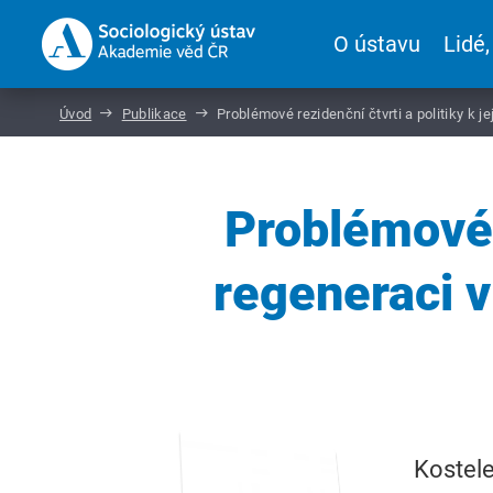
O ústavu
Lidé,
Úvod
Publikace
Problémové rezidenční čtvrti a politiky k 
Problémové r
regeneraci v
Kostele