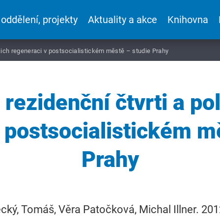
 oddělení, projekty
Aktuality a akce
Knihovna
jejich regeneraci v postsocialistickém městě – studie Prahy
ezidenční čtvrti a poli
 postsocialistickém m
Prahy
cký, Tomáš, Věra Patočková, Michal Illner. 20