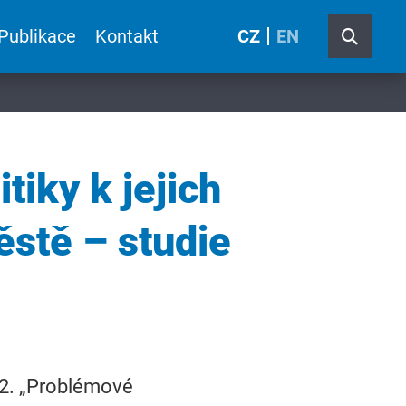
Publikace
Kontakt
CZ
EN
tiky k jejich
ěstě – studie
12. „Problémové