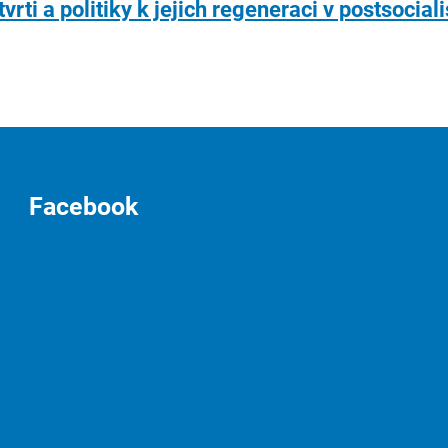
rti a politiky k jejich regeneraci v postsocia
Facebook