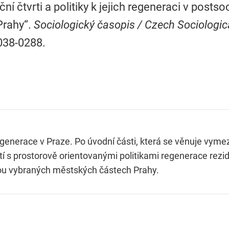
ční čtvrti a politiky k jejich regeneraci v posts
Prahy“.
Sociologický časopis / Czech Sociologic
038-0288.
egenerace v Praze. Po úvodní části, která se věnuje vym
í s prostorově orientovanými politikami regenerace rezid
ou vybraných městských částech Prahy.