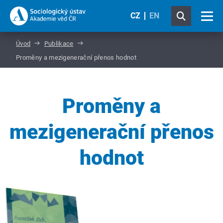
CZ
EN
Úvod
Publikace
Proměny a mezigenerační přenos hodnot
Proměny a
mezigenerační přenos
hodnot