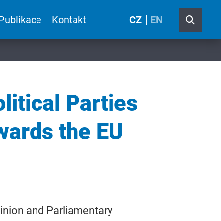
Publikace
Kontakt
CZ
EN
itical Parties
owards the EU
inion and Parliamentary