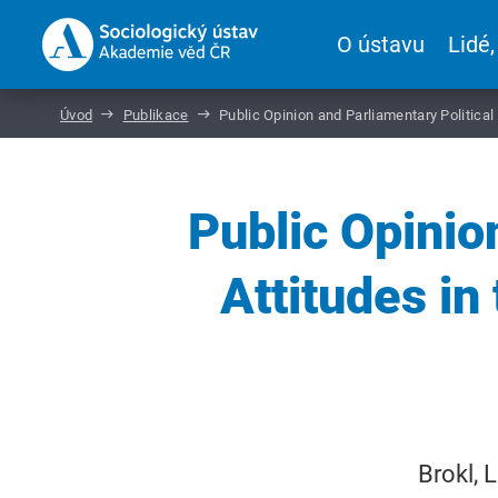
O ústavu
Lidé,
Úvod
Publikace
Public Opinion and Parliamentary Politica
Public Opinio
Attitudes in
Brokl, 