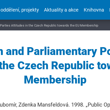
 oddělení, projekty
Aktuality a akce
Knihovna
l Parties Attitudes in the Czech Republic towards the EU Membership
n and Parliamentary Pol
 the Czech Republic t
Membership
Lubomír, Zdenka Mansfeldová. 1998. „Public Op