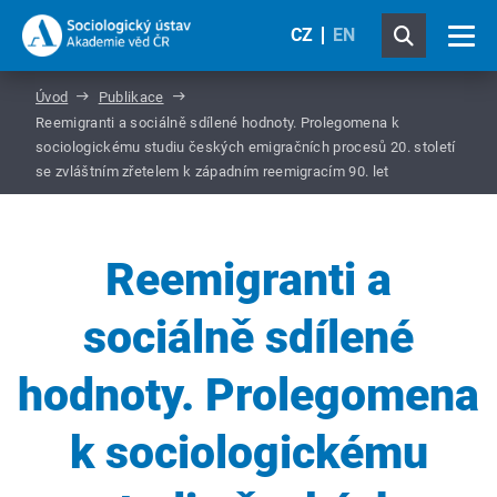
CZ
EN
Úvod
Publikace
Reemigranti a sociálně sdílené hodnoty. Prolegomena k
sociologickému studiu českých emigračních procesů 20. století
se zvláštním zřetelem k západním reemigracím 90. let
Reemigranti a
sociálně sdílené
hodnoty. Prolegomena
k sociologickému