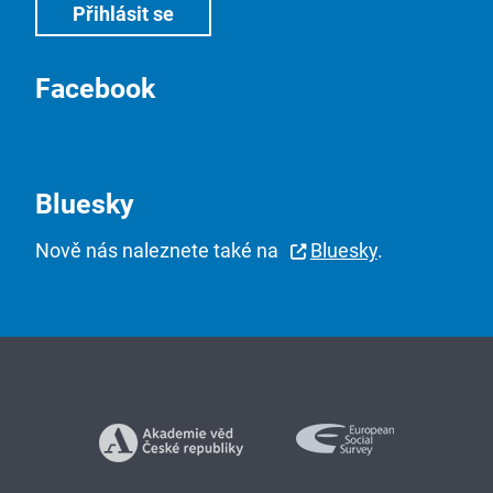
Facebook
Bluesky
Nově nás naleznete také na
Bluesky
.