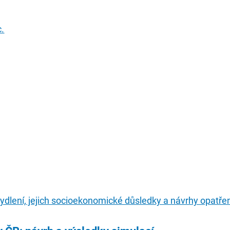
.
bydlení, jejich socioekonomické důsledky a návrhy opatření