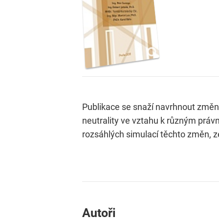
Publikace se snaží navrhnout změnu v
neutrality ve vztahu k různým práv
rozsáhlých simulací těchto změn, ze
Autoři