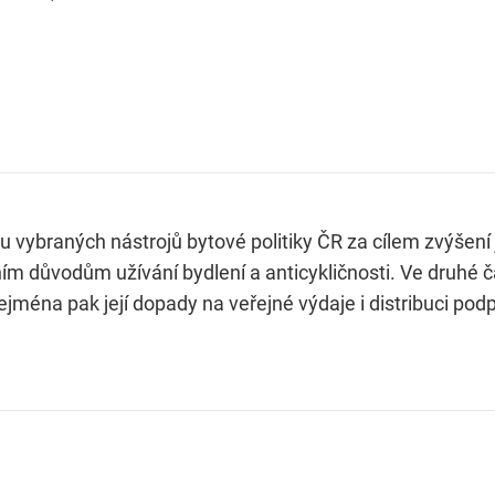
ybraných nástrojů bytové politiky ČR za cílem zvýšení jej
ním důvodům užívání bydlení a anticykličnosti. Ve druhé 
jména pak její dopady na veřejné výdaje i distribuci podp