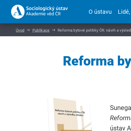
O ústavu
Lidé,
Úvod
Publikace
Reforma bytové politiky ČR: návrh a výsle
Reforma byt
Sunega,
Reforma
ústav A