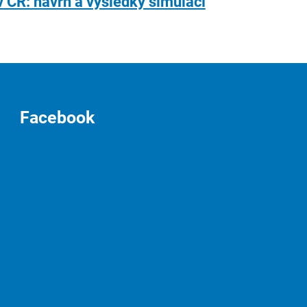
v ČR: návrh a výsledky simulací
Facebook