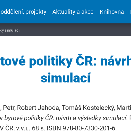
 oddělení, projekty
Aktuality a akce
Knihovna
dky simulací
ové politiky ČR: návr
simulací
 Petr, Robert Jahoda, Tomáš Kostelecký, Marti
 bytové politiky ČR: návrh a výsledky simulací
.
V ČR, v.v.i.. 68 s. ISBN 978-80-7330-201-6.