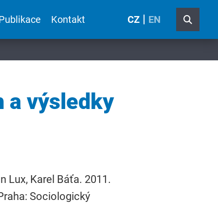
Publikace
Kontakt
CZ
EN
h a výsledky
n Lux, Karel Báťa. 2011.
 Praha: Sociologický