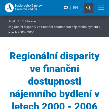
CZ
EN
Úvod
Publikace
Regionální disparity ve finanční dostupnosti nájemního bydlení v
letech 2000 - 2006
Regionální disparity
ve finanční
dostupnosti
nájemního bydlení v
letech 2000 - 2006