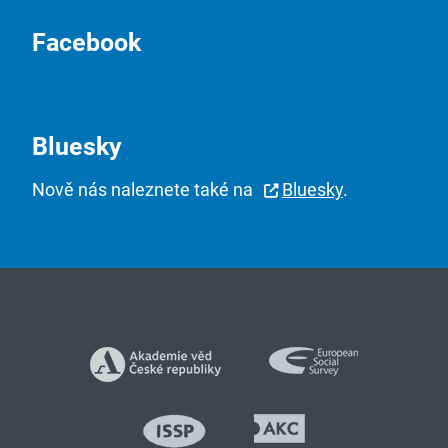
Facebook
Bluesky
Nově nás naleznete také na
Bluesky
.