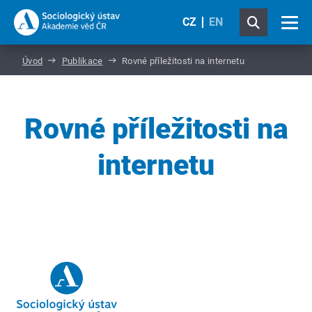
CZ
EN
Úvod
Publikace
Rovné příležitosti na internetu
Rovné příležitosti na
internetu